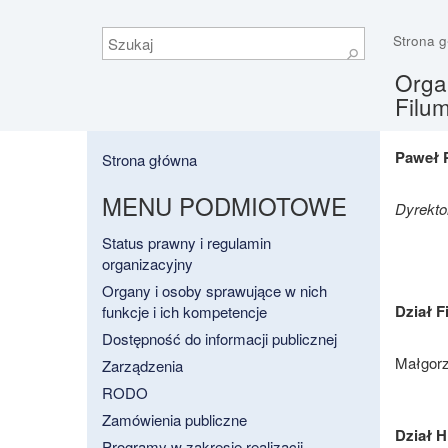
Szukaj
Strona 
⚲
Organ
Filum
Paweł 
Strona główna
MENU PODMIOTOWE
Dyrekto
Status prawny i regulamin
organizacyjny
Organy i osoby sprawujące w nich
Dział F
funkcje i ich kompetencje
Dostępność do informacji publicznej
Małgorz
Zarządzenia
RODO
Zamówienia publiczne
Dział H
Programy w zakresie realizacji