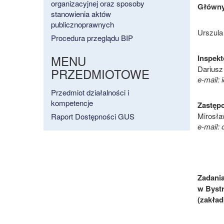
organizacyjnej oraz sposoby
Główny
stanowienia aktów
publicznoprawnych
Urszula
Procedura przeglądu BIP
MENU
Inspek
Dariusz
PRZEDMIOTOWE
e-mail:
Przedmiot działalności i
kompetencje
Zastęp
Mirosł
Raport Dostępności GUS
e-mail:
Zadania
w Bystr
(zakła