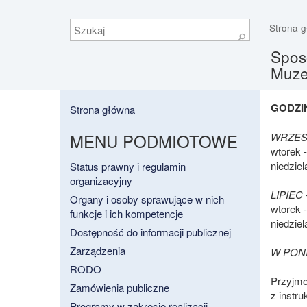
Szukaj
Strona 
⚲
Sposo
Muze
GODZI
Strona główna
MENU PODMIOTOWE
WRZES
wtorek -
niedziel
Status prawny i regulamin
organizacyjny
LIPIEC 
Organy i osoby sprawujące w nich
wtorek -
funkcje i ich kompetencje
niedziel
Dostępność do informacji publicznej
Zarządzenia
W PON
RODO
Przyjmo
Zamówienia publiczne
z instru
Programy w zakresie realizacji