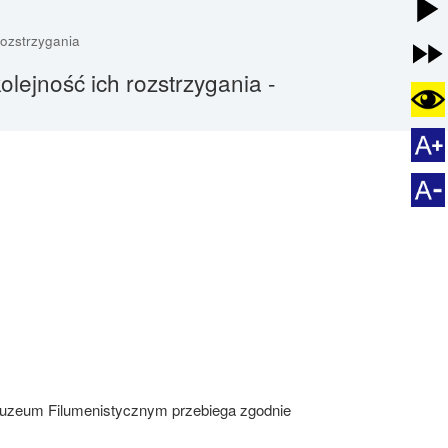
rozstrzygania
lejność ich rozstrzygania -
 Muzeum Filumenistycznym przebiega zgodnie