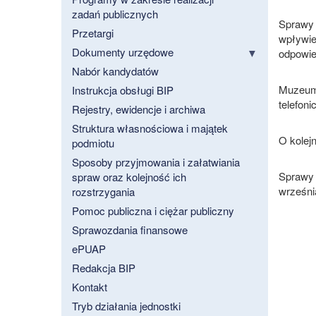
zadań publicznych
Sprawy 
Przetargi
wpływie 
Dokumenty urzędowe
odpowie
Nabór kandydatów
Muzeum 
Instrukcja obsługi BIP
telefoni
Rejestry, ewidencje i archiwa
Struktura własnościowa i majątek
O kolej
podmiotu
Sposoby przyjmowania i załatwiania
Sprawy 
spraw oraz kolejność ich
września
rozstrzygania
Pomoc publiczna i ciężar publiczny
Sprawozdania finansowe
ePUAP
Redakcja BIP
Kontakt
Tryb działania jednostki