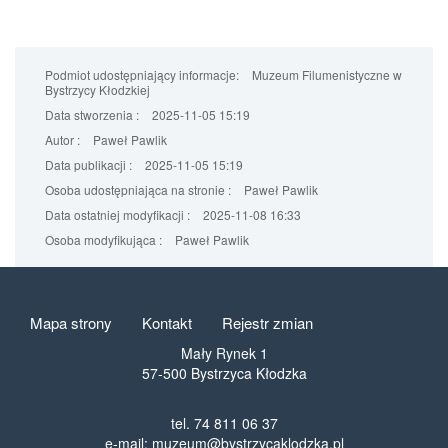
Podmiot udostępniający informacje:
Muzeum Filumenistyczne w
Bystrzycy Kłodzkiej
Data stworzenia :
2025-11-05 15:19
Autor :
Paweł Pawlik
Data publikacji :
2025-11-05 15:19
Osoba udostępniająca na stronie :
Paweł Pawlik
Data ostatniej modyfikacji :
2025-11-08 16:33
Osoba modyfikująca :
Paweł Pawlik
Mapa strony
Kontakt
Rejestr zmian
Mały Rynek 1
57-500 Bystrzyca Kłodzka
tel. 74 811 06 37
e-mail: muzeum@bystrzycaklodzka.pl